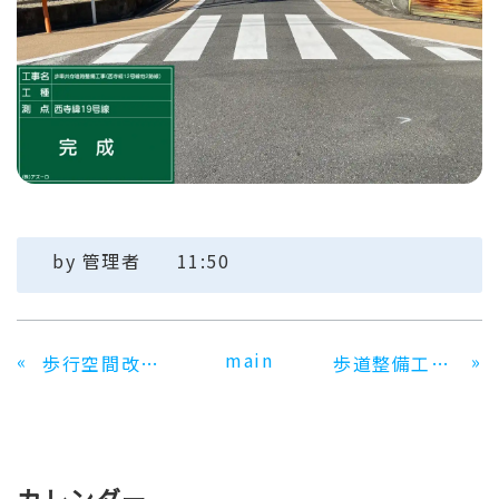
by
管理者
11:50
main
«
»
歩行空間改善（一般国道367号）工事
歩道整備工事(衣笠宇多野線)
カレンダー